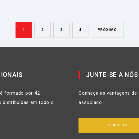
1
2
3
4
PRÓXIMO
IONAIS
JUNTE-SE A NÓS
 é formado por 42
Conheça as vantagens de 
 distribuídas em todo o
associado.
CONHECER