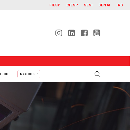
FIESP
CIESP
SESI
SENAI
IRS
NOSCO
Meu CIESP