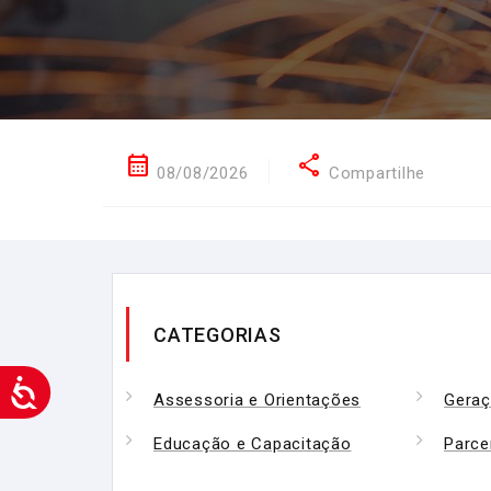
calendar_month
share
08/08/2026
Compartilhe
CATEGORIAS
Assessoria e Orientações
Geraç
Educação e Capacitação
Parce