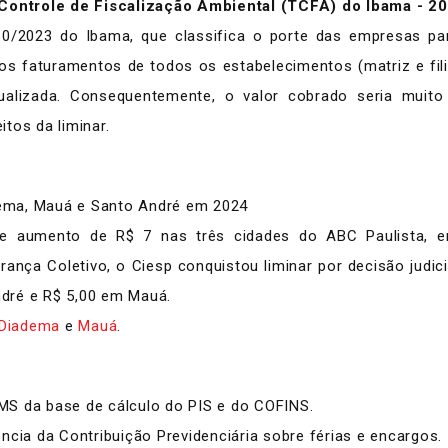
ontrole de Fiscalização Ambiental (TCFA) do Ibama - 2
0/2023 do Ibama, que classifica o porte das empresas par
s faturamentos de todos os estabelecimentos (matriz e filia
dualizada. Consequentemente, o valor cobrado seria muit
tos da liminar.
ema, Mauá e Santo André em 2024
ve aumento de R$ 7 nas três cidades do ABC Paulista, e
ança Coletivo, o Ciesp conquistou liminar por decisão judi
dré e R$ 5,00 em Mauá.
Diadema
e
Mauá
.
MS da base de cálculo do PIS e do COFINS.
ncia da Contribuição Previdenciária sobre férias e encargos.