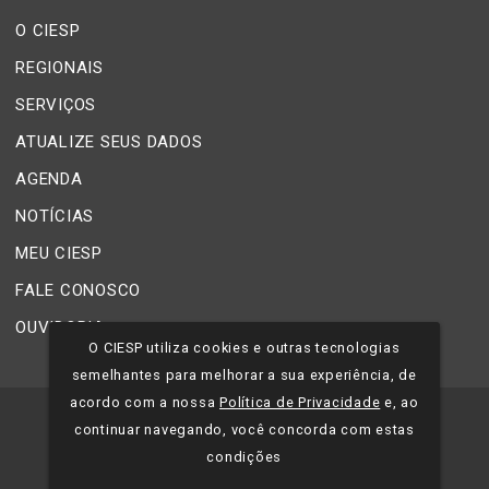
O CIESP
REGIONAIS
SERVIÇOS
ATUALIZE SEUS DADOS
AGENDA
NOTÍCIAS
MEU CIESP
FALE CONOSCO
OUVIDORIA
O CIESP utiliza cookies e outras tecnologias
semelhantes para melhorar a sua experiência, de
acordo com a nossa
Política de Privacidade
e, ao
©
2026
CIESP - Todos os direitos reservados.
continuar navegando, você concorda com estas
condições
Política de Privacidade