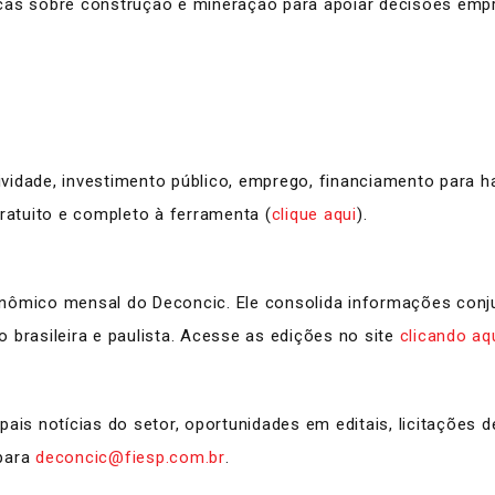
cas sobre construção e mineração para apoiar decisões empre
tividade, investimento público, emprego, financiamento para h
atuito e completo à ferramenta (
clique aqui
).
onômico mensal do Deconcic. Ele consolida informações conj
 brasileira e paulista. Acesse as edições no site
clicando aq
pais notícias do setor, oportunidades em editais, licitações 
 para
deconcic@fiesp.com.br
.