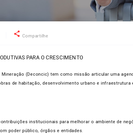
share
5
Compartilhe
ODUTIVAS PARA O CRESCIMENTO
 Mineração (Deconcic) tem como missão articular uma agenda
obras de habitação, desenvolvimento urbano e infraestrutura
tribuições institucionais para melhorar o ambiente de negóc
 com poder público, órgãos e entidades.