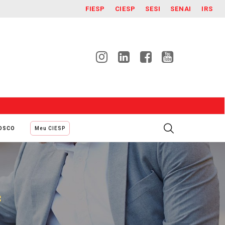
FIESP
CIESP
SESI
SENAI
IRS
NOSCO
Meu CIESP
c