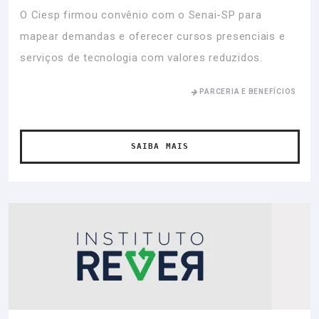
O Ciesp firmou convênio com o Senai-SP para
mapear demandas e oferecer cursos presenciais e
serviços de tecnologia com valores reduzidos.
PARCERIA E BENEFÍCIOS
SAIBA MAIS