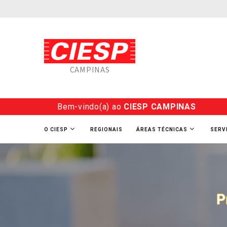
CAMPINAS
Bem-vindo(a) ao
CIESP CAMPINAS
O CIESP
REGIONAIS
ÁREAS TÉCNICAS
SERV
P