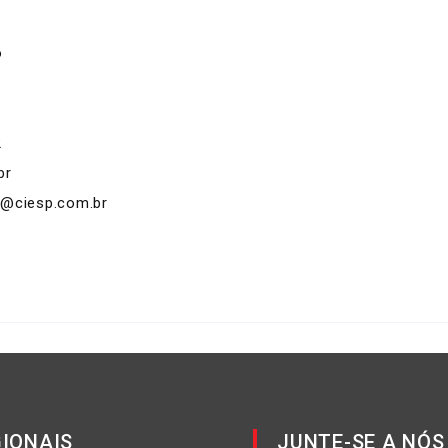
o
2
br
@ciesp.com.br
IONAIS
JUNTE-SE A NÓS