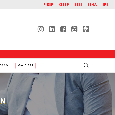
FIESP
CIESP
SESI
SENAI
IRS
NOSCO
Meu CIESP
SN