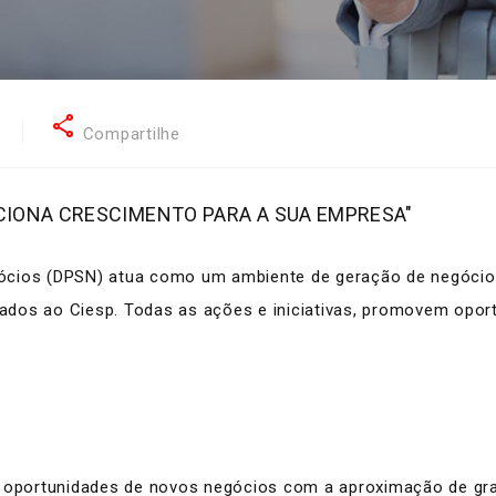
share
2
Compartilhe
CIONA CRESCIMENTO PARA A SUA EMPRESA"
ócios (DPSN) atua como um ambiente de geração de negócios
ociados ao Ciesp. Todas as ações e iniciativas, promovem op
oportunidades de novos negócios com a aproximação de gr