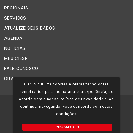
REGIONAIS
SERVIÇOS
ATUALIZE SEUS DADOS
AGENDA
NOTÍCIAS
MEU CIESP
FALE CONOSCO
OUVIDORIA
O CIESP utiliza cookies e outras tecnologias
semelhantes para melhorar a sua experiência, de
acordo com a nossa
Política de Privacidade
e, ao
©
2026
CIESP - Todos os direitos reservados.
continuar navegando, você concorda com estas
condições
Política de Privacidade
PROSSEGUIR