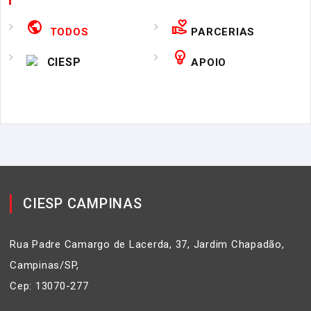
public
volunteer_activism
TODOS
PARCERIAS
emoji_objects
CIESP
APOIO
CIESP CAMPINAS
Rua Padre Camargo de Lacerda, 37, Jardim Chapadão,
Campinas/SP,
Cep: 13070-277