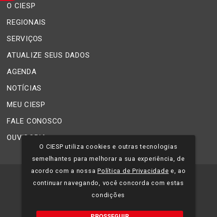
O CIESP
REGIONAIS
SERVIÇOS
ATUALIZE SEUS DADOS
AGENDA
NOTÍCIAS
MEU CIESP
FALE CONOSCO
OUVIDORIA
O CIESP utiliza cookies e outras tecnologias
semelhantes para melhorar a sua experiência, de
acordo com a nossa
Política de Privacidade
e, ao
©
2026
CIESP - Todos os direitos reservados.
continuar navegando, você concorda com estas
condições
Política de Privacidade
PROSSEGUIR