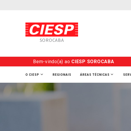
SOROCABA
Bem-vindo(a) ao
CIESP SOROCABA
O CIESP
REGIONAIS
ÁREAS TÉCNICAS
SER