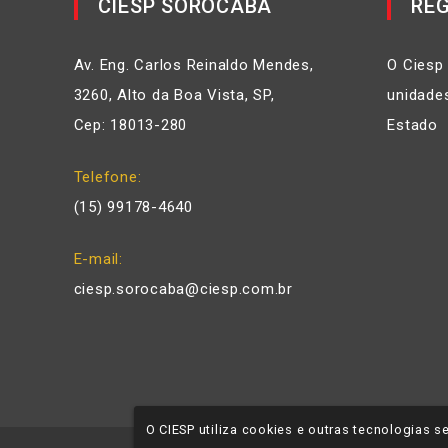
CIESP SOROCABA
REG
Av. Eng. Carlos Reinaldo Mendes,
O Ciesp
3260, Alto da Boa Vista, SP,
unidades
Cep: 18013-280
Estado
Telefone
(15) 99178-4640
E-mail
ciesp.sorocaba@ciesp.com.br
O CIESP utiliza cookies e outras tecnologias