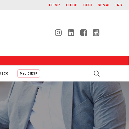
FIESP
CIESP
SESI
SENAI
IRS
NOSCO
Meu CIESP