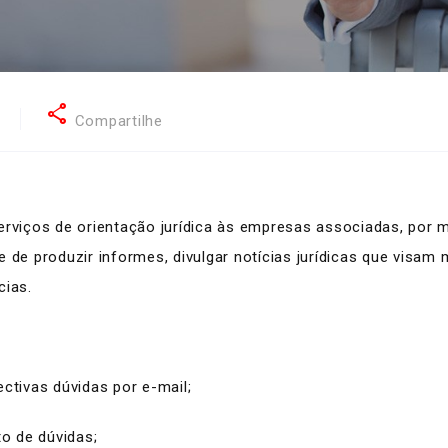
share
6
Compartilhe
erviços de orientação jurídica às empresas associadas, por 
e de produzir informes, divulgar notícias jurídicas que vis
cias.
ctivas dúvidas por e-mail;
o de dúvidas;