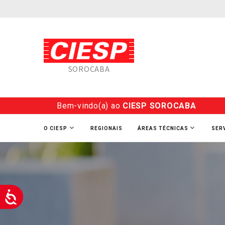
SOROCABA
Bem-vindo(a) ao
CIESP SOROCABA
O CIESP
REGIONAIS
ÁREAS TÉCNICAS
SER