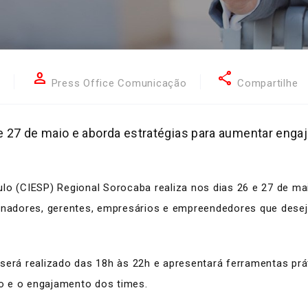
person
share
8
Press Office Comunicação
Compartilhe
e 27 de maio e aborda estratégias para aumentar engaj
lo (CIESP) Regional Sorocaba realiza nos dias 26 e 27 de ma
denadores, gerentes, empresários e empreendedores que dese
será realizado das 18h às 22h e apresentará ferramentas prát
o e o engajamento dos times.