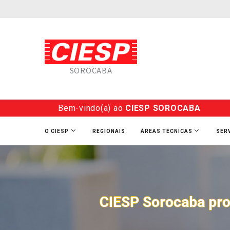
SOROCABA
Bem-vindo(a) ao
CIESP SOROCABA
O CIESP
REGIONAIS
ÁREAS TÉCNICAS
SER
CIESP Sorocaba pro