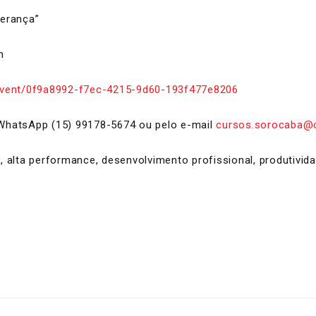
derança”
h
/event/0f9a8992-f7ec-4215-9d60-193f477e8206
 WhatsApp (15) 99178-5674 ou pelo e-mail
cursos.sorocaba@c
, alta performance, desenvolvimento profissional, produtivid