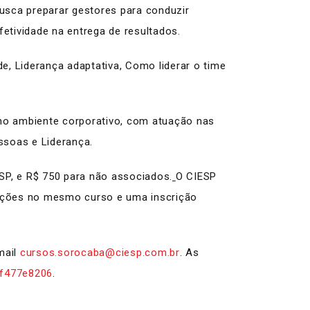
usca preparar gestores para conduzir
etividade na entrega de resultados.
e, Liderança adaptativa, Como liderar o time
 no ambiente corporativo, com atuação nas
soas e Liderança.
SP, e R$ 750 para não associados.
O CIESP
rições no mesmo curso e uma inscrição
mail
cursos.sorocaba@ciesp.com.br
. As
3f477e8206
.