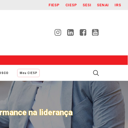
FIESP
CIESP
SESI
SENAI
IRS
NOSCO
Meu CIESP
rmance na liderança