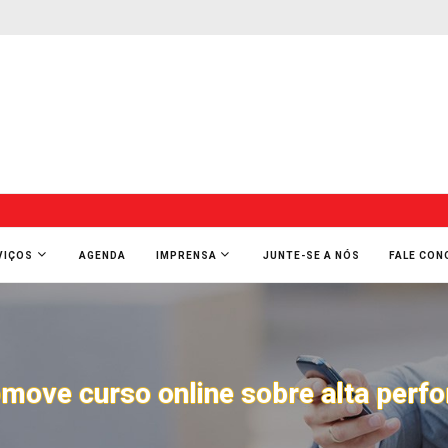
VIÇOS
AGENDA
IMPRENSA
JUNTE-SE A NÓS
FALE CO
move curso online sobre alta perfo