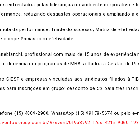
os enfrentados pelas lideranças no ambiente corporativo e b
formance, reduzindo desgastes operacionais e ampliando a ef
ula da performance, Tríade do sucesso, Matriz de efetividad
e competências com efetividade.
anebianchi, profissional com mais de 15 anos de experiência
e e docência em programas de MBA voltados à Gestão de Pes
o CIESP e empresas vinculadas aos sindicatos filiados à FIE
s para inscrições em grupo: desconto de 5% para três insc
lefone (15) 4009-2900, WhatsApp (15) 99178-5674 ou pelo e-
/eventos.ciesp.com.br/#/event/0f9a8992-f7ec-4215-9d60-19