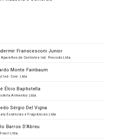
dermir Franscesconi Junior
 Aparelhos de Controle e Ind. Precisão Ltda.
ardo Monte Fainbaum
ut Ind. Com. Ltda
é Élcio Baptistella
istella Alimentos Ltda.
redo Sérgio Del Vigna
aty Essências e Fragrâncias Ltda.
lo Barros D'Abreu
Brasil Ltda.