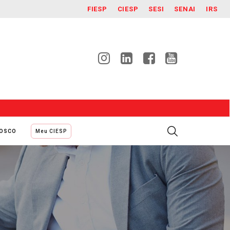
FIESP
CIESP
SESI
SENAI
IRS
NOSCO
Meu CIESP