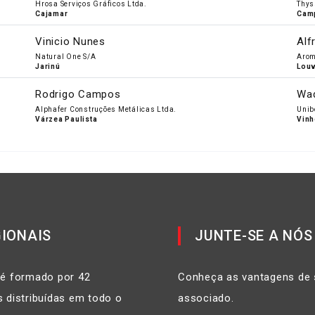
Hrosa Serviços Gráficos Ltda.
Thys
Cajamar
Camp
Vinicio Nunes
Alf
Natural One S/A
Arom
Jarinú
Louv
Rodrigo Campos
Wad
Alphafer Construções Metálicas Ltda.
Unib
Várzea Paulista
Vin
IONAIS
JUNTE-SE A NÓS
 é formado por 42
Conheça as vantagens de 
 distribuídas em todo o
associado.