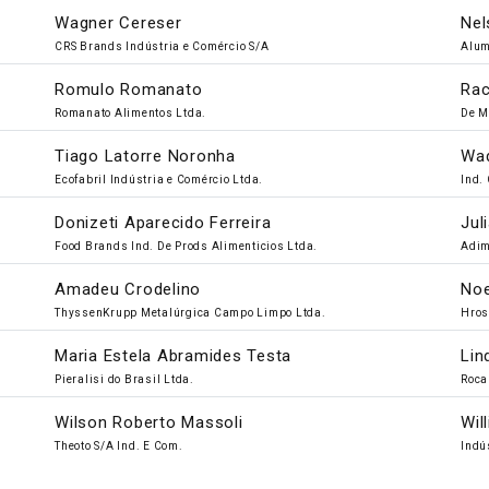
Wagner Cereser
Nel
CRS Brands Indústria e Comércio S/A
Alum
Romulo Romanato
Rac
Romanato Alimentos Ltda.
De M
Tiago Latorre Noronha
Wad
Ecofabril Indústria e Comércio Ltda.
Ind.
Donizeti Aparecido Ferreira
Jul
Food Brands Ind. De Prods Alimenticios Ltda.
Adim
Amadeu Crodelino
Noe
ThyssenKrupp Metalúrgica Campo Limpo Ltda.
Hros
Maria Estela Abramides Testa
Lin
Pieralisi do Brasil Ltda.
Roca
Wilson Roberto Massoli
Wil
Theoto S/A Ind. E Com.
Indú