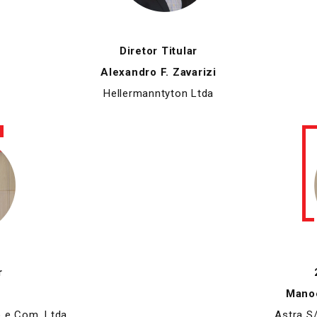
Diretor Titular
Alexandro F. Zavarizi
Hellermanntyton Ltda
r
Manoe
o e Com. Ltda
Astra S