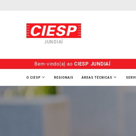
JUNDIAÍ
Bem-vindo(a) ao
CIESP JUNDIAÍ
O CIESP
REGIONAIS
ÁREAS TÉCNICAS
SERV