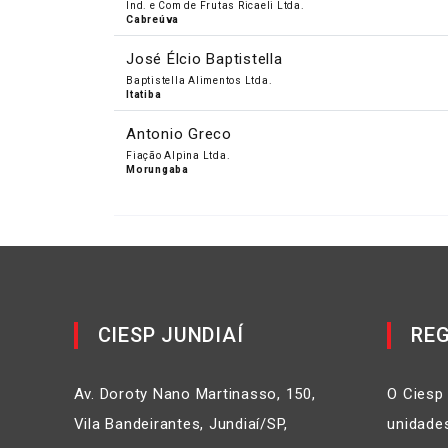
Ind. e Com de Frutas Ricaeli Ltda.
Cabreúva
José Élcio Baptistella
Baptistella Alimentos Ltda.
Itatiba
Antonio Greco
Fiação Alpina Ltda.
Morungaba
CIESP JUNDIAÍ
REG
Av. Doroty Nano Martinasso, 150,
O Ciesp
Vila Bandeirantes, Jundiaí/SP,
unidades