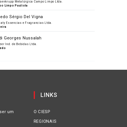
senkrupp Metalúrgica Campo Limpo Ltda.
o Limpo Paulista
redo Sérgio Del Vigna
aty Essencias e Fragrancias Ltda.
eira
i Georges Nussalah
eer Ind. de Bebidas Ltda.
hedo
LINKS
ser um
O CIESP
REGIONAIS