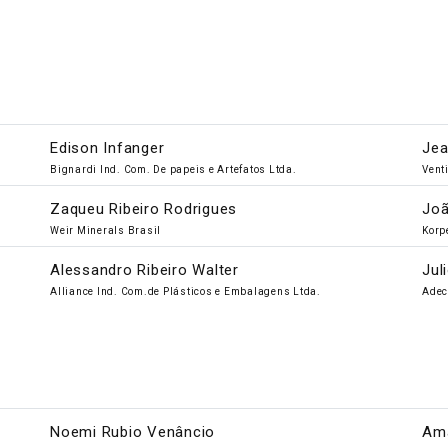
Edison Infanger
Jea
.
Bignardi Ind. Com. De papeis e Artefatos Ltda.
Vent
Zaqueu Ribeiro Rodrigues
Joã
Weir Minerals Brasil
Korp
Alessandro Ribeiro Walter
Jul
Alliance Ind. Com.de Plásticos e Embalagens Ltda.
Adec
Noemi Rubio Venâncio
Ama