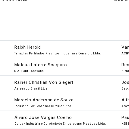
Ralph Herold
Van
Trimplas Perfilados Plasticos Industria e Comercio Ltda.
ACIP
Mateus Latorre Scarparo
Ric
S.A. Fabril Scavone
Eich
Rainer Christian Von Siegert
Jos
Aerzen do Brasil Ltda.
Bapt
Marcelo Anderson de Souza
Alf
Indústria Fox Economia Circular Ltda.
Arom
Álvaro José Vargas Coelho
Pau
Corpak Indústria e Comércio de Embalagens Plásticas Ltda.
KSB 