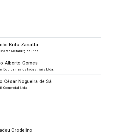
nlis Brito Zanatta
istamp Metalúrgica Ltda.
o Alberto Gomes
er Equipamentos Industriais Ltda.
io César Nogueira de Sá
il Comercial Ltda.
deu Crodelino