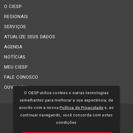
O CIESP
REGIONAIS
SERVIÇOS
ATUALIZE SEUS DADOS
AGENDA
NOTÍCIAS
MEU CIESP
FALE CONOSCO
OUVIDORIA
O CIESP utiliza cookies e outras tecnologias
semelhantes para melhorar a sua experiência, de
acordo com a nossa
Política de Privacidade
e, ao
©
2026
CIESP - Todos os direitos reservados.
continuar navegando, você concorda com estas
condições
Política de Privacidade