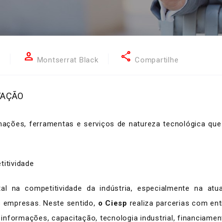
person
share
1
Montserrat Black
Compartilhe
VAÇÃO
ações, ferramentas e serviços de natureza tecnológica que
itividade
l na competitividade da indústria, especialmente na at
s empresas. Neste sentido,
o Ciesp
realiza parcerias com en
informações, capacitação, tecnologia industrial, financiame