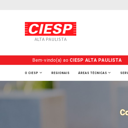
ALTA PAULISTA
Bem-vindo(a) ao
CIESP ALTA PAULISTA
O CIESP
REGIONAIS
ÁREAS TÉCNICAS
SER
Co