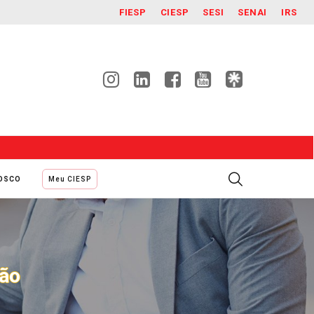
FIESP
CIESP
SESI
SENAI
IRS
NOSCO
Meu CIESP
ção