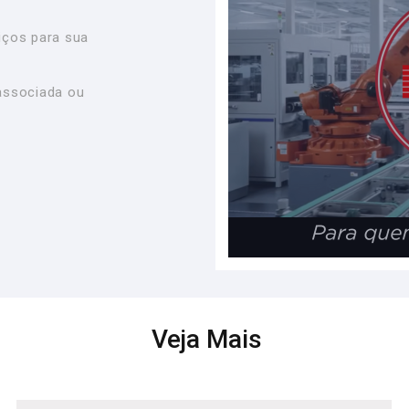
iços para sua
associada ou
Veja Mais