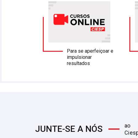
 dia com a
Para se aperfeiçoar e
a Reversa
impulsionar
resultados
ao
JUNTE-SE A NÓS
Cies