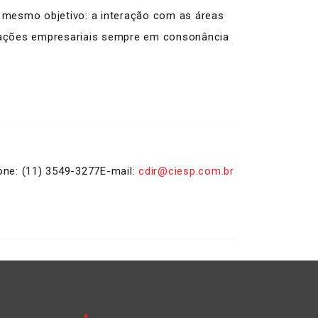
 mesmo objetivo: a interação com as áreas
e ações empresariais sempre em consonância
one: (11) 3549-3277
E-mail:
cdir@ciesp.com.br