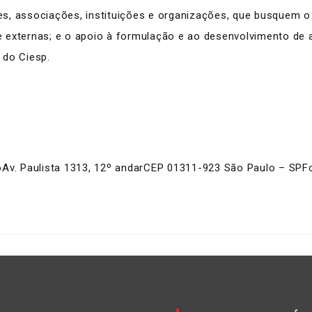
s, associações, instituições e organizações, que busquem o
e externas; e o apoio à formulação e ao desenvolvimento d
 do Ciesp.
o
Av. Paulista 1313, 12º andar
CEP 01311-923 São Paulo – SP
F