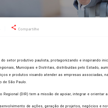
share
4
Compartilhe
s do setor produtivo paulista, protagonizando e inspirando in
gionais, Municipais e Distritais, distribuídas pelo Estado, au
ços e produtos visando atender as empresas associadas, na c
o de São Paulo.
 Regional (DIR) tem a missão de apoiar, integrar e orientar a
esenvolvimento de ações, geração de projetos, negócios e n