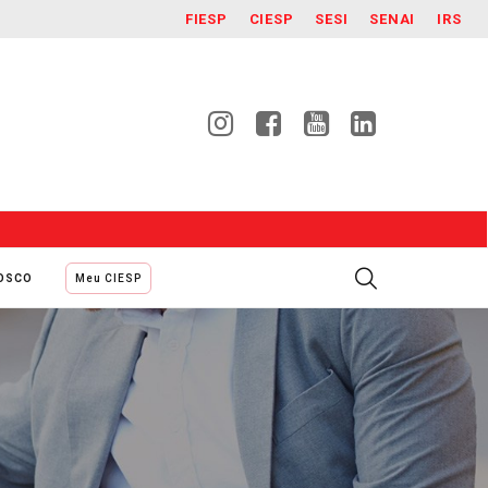
FIESP
CIESP
SESI
SENAI
IRS
NOSCO
Meu CIESP