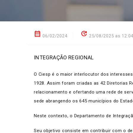
calendar_month
update
06/02/2024
25/08/2025 as 12:0
INTEGRAÇÃO REGIONAL
O Ciesp é o maior interlocutor dos interesse
1928. Assim foram criadas as 42 Diretorias Re
relacionamento e ofertando uma rede de servi
sede abrangendo os 645 municípios do Estad
Neste contexto, o Departamento de Integração
Seu objetivo consiste em contribuir com o d