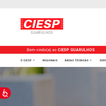
GUARULHOS
Bem-vindo(a) ao
CIESP GUARULHOS
O CIESP
REGIONAIS
ÁREAS TÉCNICAS
SER