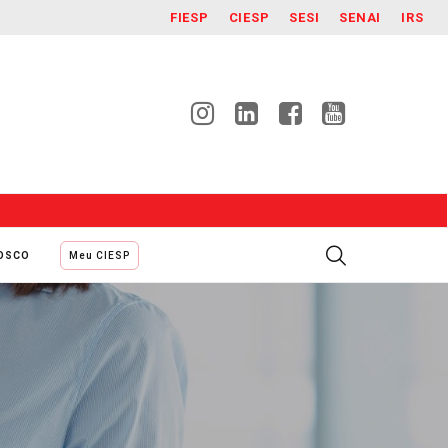
FIESP
CIESP
SESI
SENAI
IRS
NOSCO
Meu CIESP