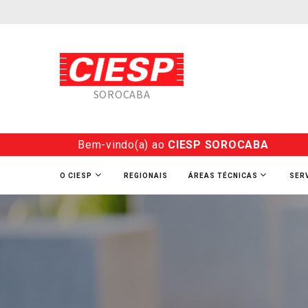
SOROCABA
Bem-vindo(a) ao
CIESP SOROCABA
O CIESP
REGIONAIS
ÁREAS TÉCNICAS
SER