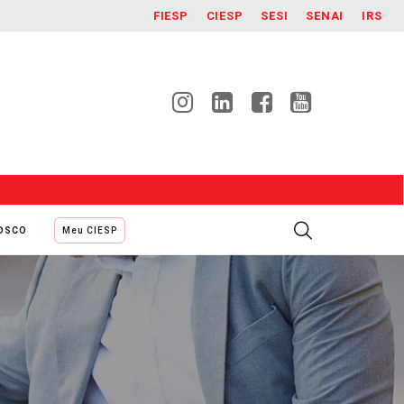
FIESP
CIESP
SESI
SENAI
IRS
NOSCO
Meu CIESP