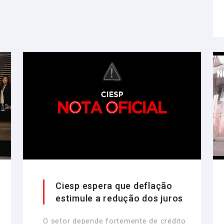
Ciesp espera que deflação
estimule a redução dos juros
O setor depende fortemente de crédito