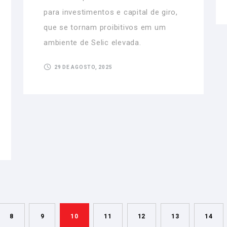
para investimentos e capital de giro,
que se tornam proibitivos em um
ambiente de Selic elevada.
29 DE AGOSTO, 2025
8
9
10
11
12
13
14