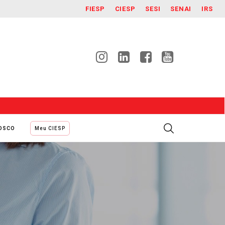
FIESP
CIESP
SESI
SENAI
IRS
NOSCO
Meu CIESP